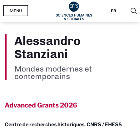
Aller
MENU
FR
au
contenu
principal
Alessandro
Stanziani
Mondes modernes et
contemporains
Advanced Grants
2026
Centre de recherches historiques, CNRS / EHESS