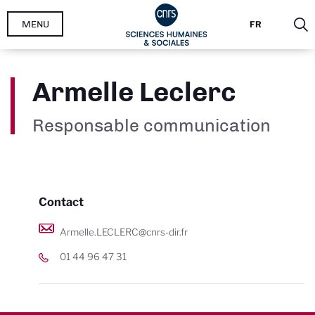
Aller
MENU
FR
au
contenu
principal
Armelle Leclerc
Responsable communication
Contact
Armelle.LECLERC@cnrs-dir.fr
01 44 96 47 31