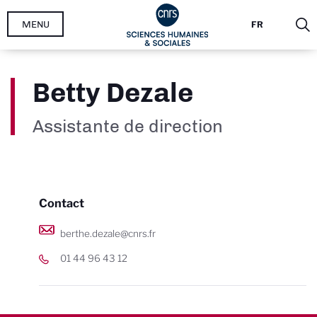
Aller
MENU
FR
au
contenu
principal
Betty Dezale
Assistante de direction
Contact
berthe.dezale@cnrs.fr
01 44 96 43 12