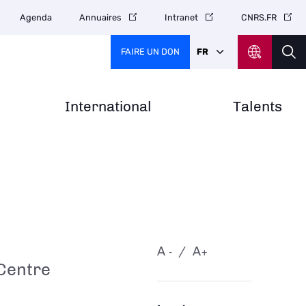
Agenda
Annuaires
Intranet
CNRS.FR
FAIRE UN DON
FR
International
Talents
A
A
-
+
Centre