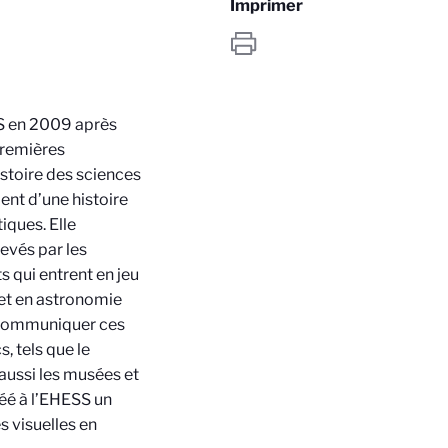
Imprimer
RS en 2009 après
premières
istoire des sciences
pent d’une histoire
iques. Elle
evés par les
s qui entrent en jeu
 et en astronomie
e communiquer ces
s, tels que le
aussi les musées et
réé à l’EHESS un
s visuelles en