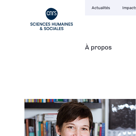
Navigation
Aller
Actualités
Impact
secondaire
au
contenu
principal
À propos
Navigation
principale