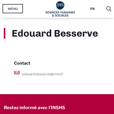
Aller
MENU
FR
au
contenu
principal
Edouard Besserve
Contact
edouard.besserve@cnrs.fr
Restez informé avec l'INSHS