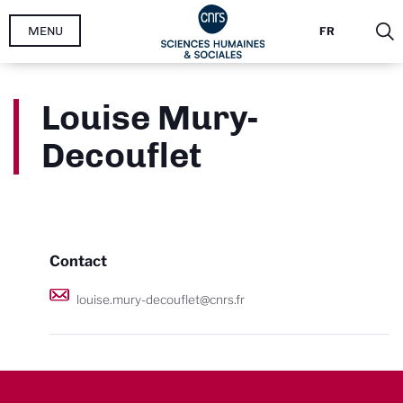
Aller
MENU
FR
au
contenu
principal
Louise Mury-
Decouflet
Contact
louise.mury-decouflet@cnrs.fr