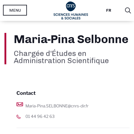
Aller
MENU
FR
au
contenu
principal
Maria-Pina Selbonne
Chargée d'Études en
Administration Scientifique
Contact
Maria-Pina.SELBONNE@cnrs-dir.fr
01 44 96 42 63