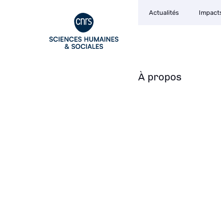
Navigation
Aller
Actualités
Impact
secondaire
au
contenu
principal
À propos
Navigation
principale