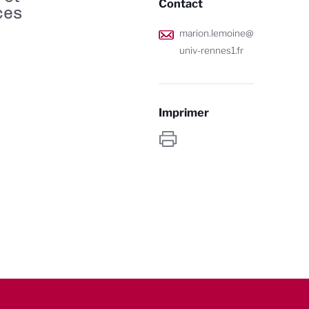
Contact
ces
marion.lemoine@
univ-rennes1.fr
Imprimer