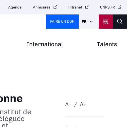
Agenda
Annuaires
Intranet
CNRS.FR
FAIRE UN DON
FR
International
Talents
onne
A
A
-
+
nstitut de
Déléguée
 et