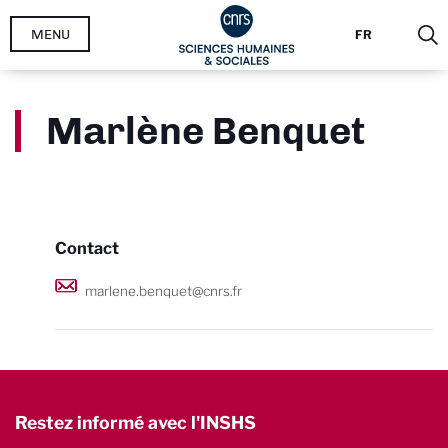
Aller
MENU
FR
au
contenu
principal
Marlène Benquet
Contact
marlene.benquet@cnrs.fr
Restez informé avec l'INSHS