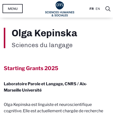
Aller
MENU
FR
EN
au
contenu
principal
Olga Kepinska
Sciences du langage
Starting Grants
2025
Laboratoire Parole et Langage, CNRS / Aix-
Marseille Université
Olga Kepinska
est linguiste et neuroscientifique
cognitive. Elle est actuellement chargée de recherche