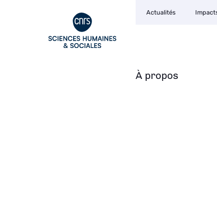
Navigation
Aller
Actualités
Impact
secondaire
au
contenu
principal
À propos
Navigation
principale