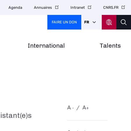
Agenda
Annuaires
Intranet
CNRS.FR
FAIRE UN DON
FR
International
Talents
A
A
-
+
stant(e)s