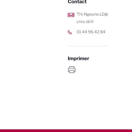
Contact
Thi-Ngeune.LO@
cnrs-dir.fr
01 44 96 42 84
Imprimer