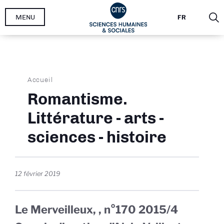
Aller
MENU
FR
au
contenu
principal
Fil
Accueil
d'Ariane
Romantisme.
Littérature - arts -
sciences - histoire
12 février 2019
Le Merveilleux, , n°170 2015/4