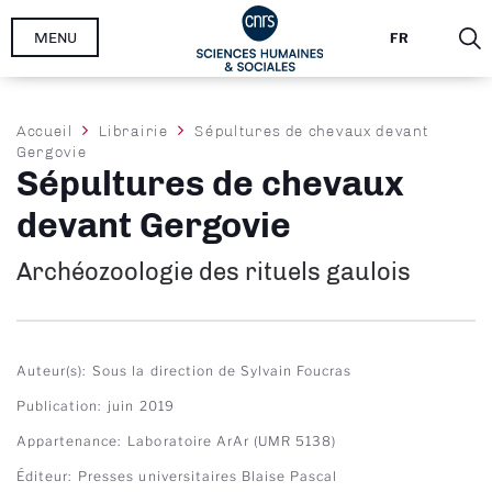
Aller
MENU
FR
au
contenu
principal
Fil
Accueil
Librairie
Sépultures de chevaux devant
Gergovie
d'Ariane
Sépultures de chevaux
devant Gergovie
Archéozoologie des rituels gaulois
Auteur(s)
Sous la direction de Sylvain Foucras
Publication
juin 2019
Appartenance
Laboratoire ArAr (UMR 5138)
Éditeur
Presses universitaires Blaise Pascal