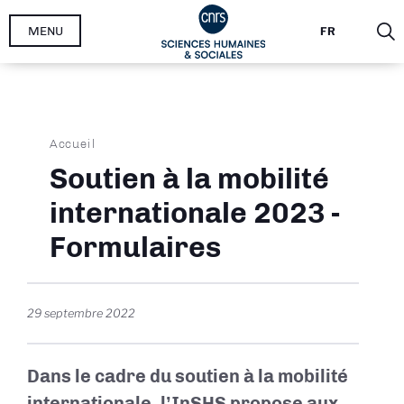
Aller
MENU
FR
au
contenu
principal
Fil
Accueil
d'Ariane
Soutien à la mobilité
internationale 2023 -
Formulaires
29 septembre 2022
Dans le cadre du soutien à la mobilité
internationale, l’InSHS propose aux