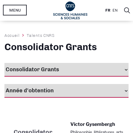
Aller
MENU
FR
EN
au
contenu
principal
Fil
Accueil
Talents CNRS
d'Ariane
Consolidator Grants
Victor Gysembergh
Consolidator
Philosophie, littératures, arts