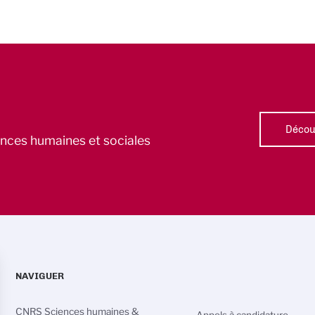
Découv
iences humaines et sociales
NAVIGUER
CNRS Sciences humaines &