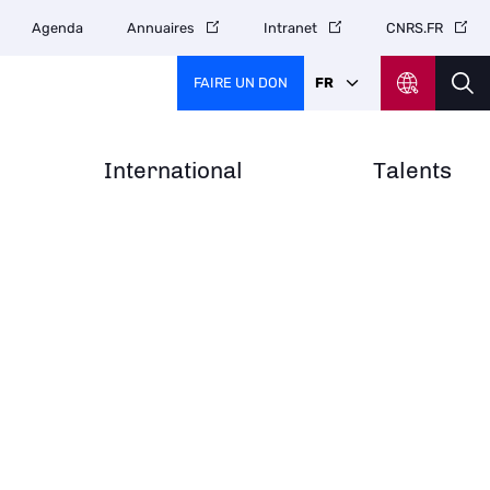
Agenda
Annuaires
Intranet
CNRS.FR
FAIRE UN DON
FR
International
Talents