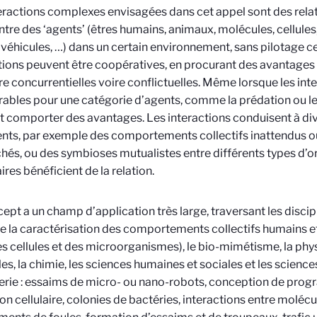
eractions complexes envisagées dans cet appel sont des rela
ntre des ‘agents’ (êtres humains, animaux, molécules, cellules,
 véhicules, …) dans un certain environnement, sans pilotage ce
tions peuvent être coopératives, en procurant des avantages
re concurrentielles voire conflictuelles. Même lorsque les inte
ables pour une catégorie d’agents, comme la prédation ou le 
 comporter des avantages. Les interactions conduisent à d
ts, par exemple des comportements collectifs inattendus ou
hés, ou des symbioses mutualistes entre différents types d’o
ires bénéficient de la relation.
ept a un champ d’application très large, traversant les discipli
 la caractérisation des comportements collectifs humains et
s cellules et des microorganismes), le bio-mimétisme, la ph
les, la chimie, les sciences humaines et sociales et les scienc
ierie : essaims de micro- ou nano-robots, conception de pro
on cellulaire, colonies de bactéries, interactions entre molécu