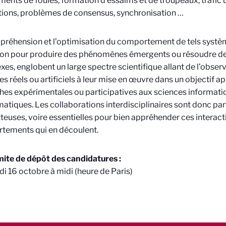
nts de foules, formation d’essaims et de troupeaux, trafic u
ions, problèmes de consensus, synchronisation …
réhension et l’optimisation du comportement de tels système
tion pour produire des phénomènes émergents ou résoudre 
es, englobent un large spectre scientifique allant de l’observ
s réels ou artificiels à leur mise en œuvre dans un objectif app
es expérimentales ou participatives aux sciences informatiq
tiques. Les collaborations interdisciplinaires sont donc pa
euses, voire essentielles pour bien appréhender ces interacti
tements qui en découlent.
mite de dépôt des candidatures :
i 16 octobre à midi (heure de Paris)