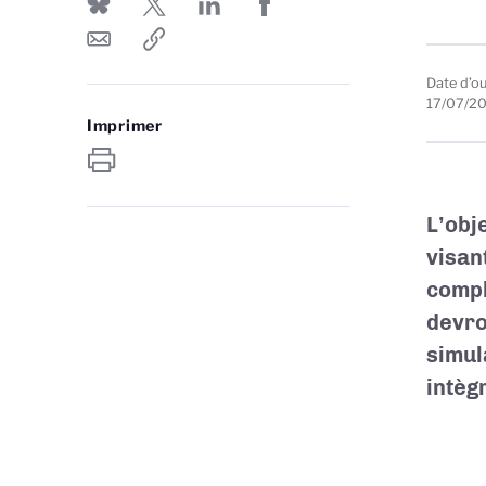
Date d’o
17/07/2
Imprimer
L’obj
visan
compl
devro
simul
intèg