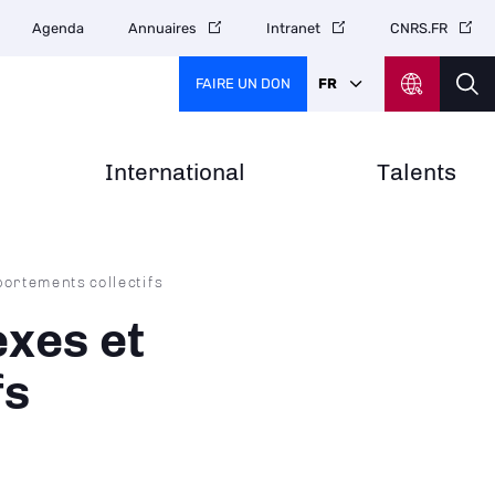
Agenda
Annuaires
Intranet
CNRS.FR
FAIRE UN DON
FR
International
Talents
ortements collectifs
xes et
fs