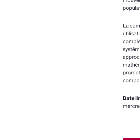
mouveme
populat
La comp
utilisa
complex
système
approch
mathéma
promett
compor
Date li
mercred