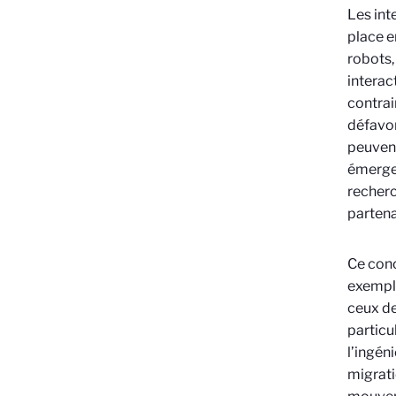
Les int
place e
robots,
interac
contrai
défavor
peuvent
émergen
recherc
partena
Ce conc
exemple
ceux de
particu
l’ingén
migrati