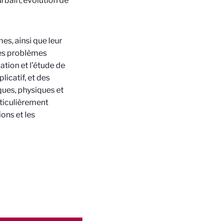
rbain, évolution de
s, ainsi que leur
des problèmes
ation et l’étude de
licatif, et des
ues, physiques et
rticulièrement
ons et les