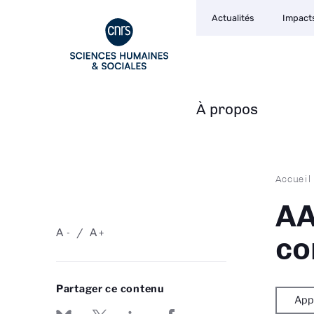
Navigation
Aller
Actualités
Impact
secondaire
au
contenu
principal
À propos
Navigation
principale
Fil
Accueil
d'Ari
AA
A
A
-
+
co
Partager ce contenu
Appe