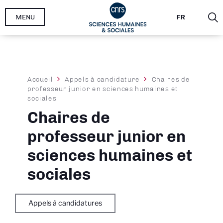
Aller
MENU
FR
au
contenu
principal
Fil
Accueil
Appels à candidature
Chaires de
professeur junior en sciences humaines et
d'Ariane
sociales
Chaires de
professeur junior en
sciences humaines et
sociales
Appels à candidatures