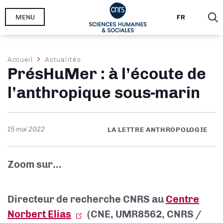
Aller
MENU
FR
au
contenu
principal
Fil
Accueil
Actualités
PrésHuMer : à l’écoute de
d'Ariane
l’anthropique sous-marin
15 mai 2022
LA LETTRE ANTHROPOLOGIE
Zoom sur…
Directeur de recherche CNRS au
Centre
Norbert Elias
(CNE, UMR8562, CNRS /