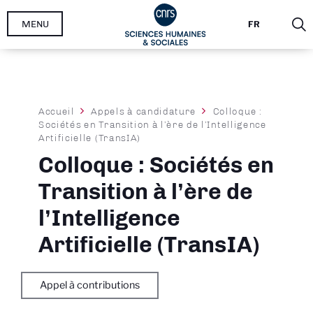
Aller
MENU
FR
au
contenu
principal
Fil
Accueil
Appels à candidature
Colloque :
Sociétés en Transition à l’ère de l’Intelligence
d'Ariane
Artificielle (TransIA)
Colloque : Sociétés en
Transition à l’ère de
l’Intelligence
Artificielle (TransIA)
Appel à contributions