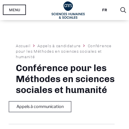
Aller
MENU
FR
au
contenu
principal
Fil
Accueil
Appels à candidature
Conférence
pour les Méthodes en sciences sociales et
d'Ariane
humanité
Conférence pour les
Méthodes en sciences
sociales et humanité
Appels à communication