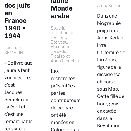
latine –
des juifs
Anne Kerlan
Monde
en
arabe
Dans une
France
biographie
1940 •
Sous la
poignante,
direction de
1944
Bernard
Anne Kerlan
Botiveau,
livre
Hernando
Jacques
Salcedo
l’itinéraire de
SEMELIN
Fidalgo et
Lin Zhao,
Aude Signoles
« Ce livre que
figure de la
j’aurais tant
Les
dissidence
voulu écrire,
recherches
chinoise
c’est
présentées
sous Mao.
Jacques
par les
Cette fille de
Semelin qui
contributeurs
bourgeois
l’a écrit et
de ce livre
engagée
c’est une
ont été
dans la
remarquable
menées en
Révolution…
réussite. »
Colombie, au