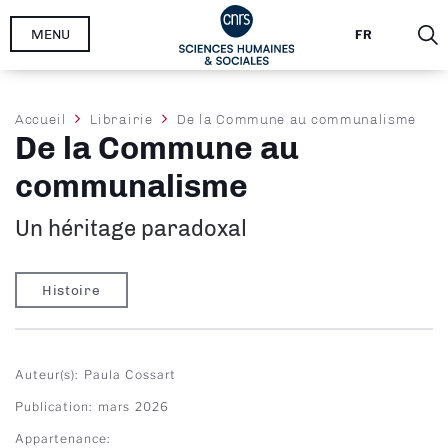
Aller
MENU
FR
au
contenu
principal
Fil
Accueil
Librairie
De la Commune au communalisme
De la Commune au
d'Ariane
communalisme
Un héritage paradoxal
Histoire
Auteur(s)
Paula Cossart
Publication
mars 2026
Appartenance