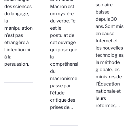
scolaire
des sciences
Macron est
baisse
du langage,
un mystère
depuis 30
la
du verbe. Tel
ans. Sont mis
manipulation
est le
en cause
n’est pas
postulat de
Internet et
étrangère à
cet ouvrage
les nouvelles
l’intention ni
qui pose que
technologies,
à la
la
la méthode
persuasion.
compréhension
globale, les
du
ministres de
macronisme
l’Éducation
passe par
nationale et
l'étude
leurs
critique des
réformes,…
prises de…