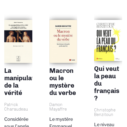
Qui veut
La
Macron
la peau
manipulation
ou le
du
de la
mystère
français
vérité
du verbe
?
Patrick
Damon
Charaudeau
Mayaffre
Christophe
Benzitoun
Considérée
Le mystère
Le niveau
sous l’angle
Emmanuel