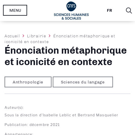
Aller
MENU
FR
au
contenu
principal
Fil
Accueil
Librairie
Énonciation métaphorique et
iconicité en contexte
d'Ariane
Énonciation métaphorique
et iconicité en contexte
Anthropologie
Sciences du langage
Auteur(s)
Sous la direction d'Isabelle Leblic et Bertrand Masquelier
Publication
décembre 2021
Appartenance