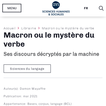
Aller
MENU
FR
au
contenu
principal
Fil
Accueil
Librairie
Macron ou le mystère du verbe
Macron ou le mystère du
d'Ariane
verbe
Ses discours décryptés par la machine
Sciences du langage
Auteur(s)
Damon Mayaffre
Publication
mai 2021
Appartenance
Bases, corpus, langage (BCL)