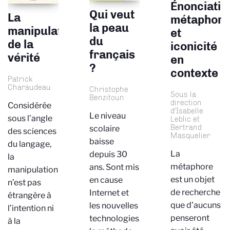
Énonciatio
Qui veut
La
métaphori
la peau
manipulation
et
du
de la
iconicité
français
vérité
en
?
contexte
Patrick
Charaudeau
Christophe
Sous la
Benzitoun
direction
Considérée
d'Isabelle
Le niveau
sous l’angle
Leblic et
Bertrand
scolaire
des sciences
Masquelier
baisse
du langage,
La
depuis 30
la
métaphore
ans. Sont mis
manipulation
est un objet
en cause
n’est pas
de recherche
Internet et
étrangère à
que d’aucuns
les nouvelles
l’intention ni
penseront
technologies,
à la