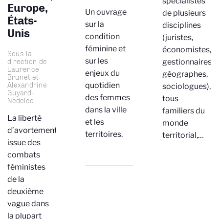
spécialistes
Europe,
Un ouvrage
de plusieurs
États-
sur la
disciplines
Unis
condition
(juristes,
féminine et
économistes,
Sous la
sur les
direction de
gestionnaires,
Laurence
enjeux du
géographes,
Brunet et
quotidien
Alexandrine
sociologues),
Guyard-
des femmes
tous
Nedelec
dans la ville
familiers du
La liberté
et les
monde
d’avortement,
territoires.
territorial,…
issue des
combats
féministes
de la
deuxième
vague dans
la plupart