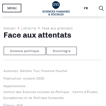
Aller
MENU
FR
au
contenu
principal
Fil
Accueil
Librairie
Face aux attentats
Face aux attentats
d'Ariane
Science politique
Sociologie
Auteur(s)
Gérôme Truc, Florence Faucher
Publication
octobre 2020
Appartenance
Institut des Sciences sociales du Politique - Centre d'Études
Européennes et de Politique Comparée
Éditeur
PUF