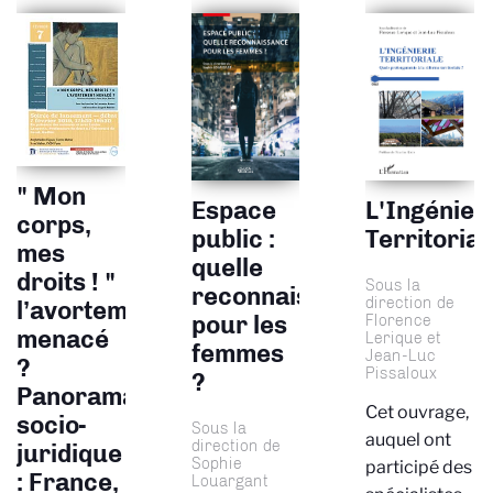
" Mon
Espace
L'Ingénier
corps,
public :
Territorial
mes
quelle
droits ! "
Sous la
reconnaissance
direction de
l’avortement
pour les
Florence
menacé
Lerique et
femmes
Jean-Luc
?
Pissaloux
?
Panorama
Cet ouvrage,
socio-
Sous la
auquel ont
direction de
juridique
Sophie
participé des
: France,
Louargant