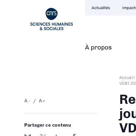
Navigation
Aller
Actualités
Impact
secondaire
au
contenu
principal
À propos
Navigation
principale
Fil
Accueil
VDBI 2
d'Ari
Re
A
A
-
+
jo
VD
Partager ce contenu