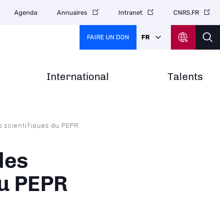
Agenda
Annuaires
Intranet
CNRS.FR
FAIRE UN DON
FR
International
Talents
 scientifiques du PEPR
des
du PEPR