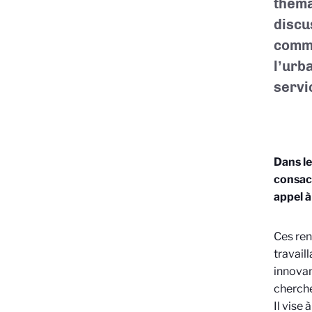
théma
discu
commu
l’urb
servic
Dans le
consacr
appel à
Ces ren
travail
innovan
cherche
Il vise