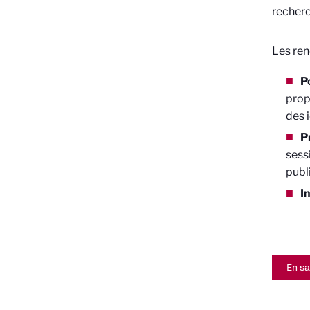
recherc
Les ren
P
prop
des i
P
sessi
publ
I
En sa