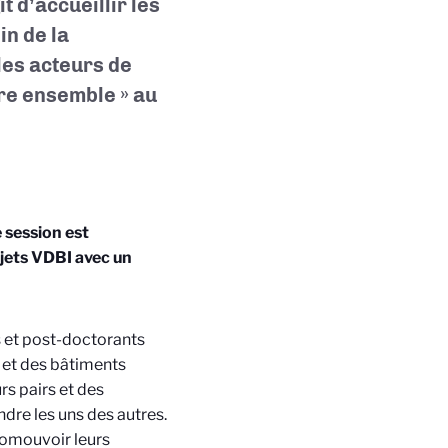
t d’accueillir les
in de la
les acteurs de
ire ensemble » au
 session est
ujets VDBI avec un
 et post-doctorants
e et des bâtiments
rs pairs et des
re les uns des autres.
promouvoir leurs