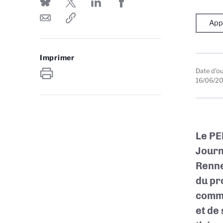
Appe
Imprimer
Date d’o
16/06/2
Le PE
Journ
Renne
du pr
commu
et de