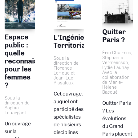
Quitter
Espace
L'Ingénierie
Paris ?
public :
Territoriale
quelle
Éric Charmes,
Stéphanie
Sous la
reconnaissance
Vermeersch,
direction de
Lydie Launay
pour les
Florence
Avec la
Lerique et
femmes
collaboration
Jean-Luc
de Marie-
Pissaloux
?
Hélène
Bacqué
Cet ouvrage,
Sous la
auquel ont
Quitter Paris
direction de
Sophie
participé des
? Les
Louargant
spécialistes
évolutions
Un ouvrage
de plusieurs
du Grand
sur la
disciplines
Paris placent