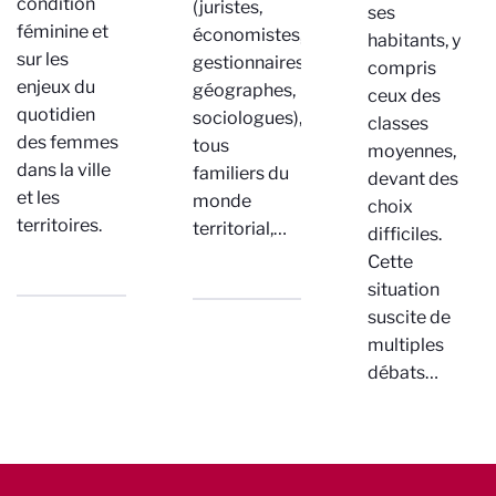
condition
(juristes,
ses
féminine et
économistes,
habitants, y
sur les
gestionnaires,
compris
enjeux du
géographes,
ceux des
quotidien
sociologues),
classes
des femmes
tous
moyennes,
dans la ville
familiers du
devant des
et les
monde
choix
territoires.
territorial,…
difficiles.
Cette
situation
suscite de
multiples
débats…