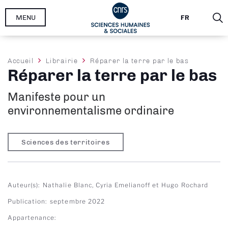
Aller
MENU
FR
au
contenu
principal
Fil
Accueil
Librairie
Réparer la terre par le bas
Réparer la terre par le bas
d'Ariane
Manifeste pour un
environnementalisme ordinaire
Sciences des territoires
Auteur(s)
Nathalie Blanc, Cyria Emelianoff et Hugo Rochard
Publication
septembre 2022
Appartenance