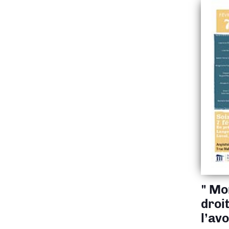
" Mo
droit
l’av