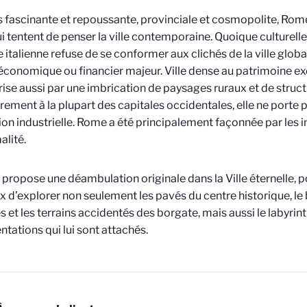
is fascinante et repoussante, provinciale et cosmopolite, Rome
i tentent de penser la ville contemporaine. Quoique culturelle
e italienne refuse de se conformer aux clichés de la ville global
économique ou financier majeur. Ville dense au patrimoine exc
rise aussi par une imbrication de paysages ruraux et de struct
rement à la plupart des capitales occidentales, elle ne porte p
ion industrielle. Rome a été principalement façonnée par les in
alité.
e propose une déambulation originale dans la Ville éternelle, p
x d’explorer non seulement les pavés du centre historique, le
s et les terrains accidentés des borgate, mais aussi le labyrin
ntations qui lui sont attachés.