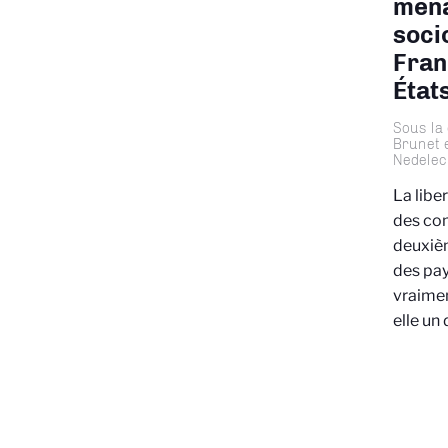
mena
socio
Fran
État
Sous la
Brunet 
Nedelec
La libe
des com
deuxièm
des pay
vraimen
elle un