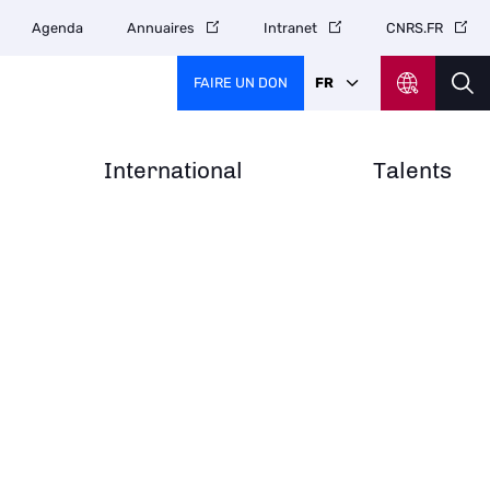
Agenda
Annuaires
Intranet
CNRS.FR
FAIRE UN DON
FR
International
Talents