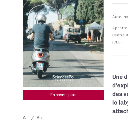
Auteur(s
Apparte
Centre 
(CEE)
Une d
d'exp
des v
En savoir plus
le la
attac
A
A
-
+