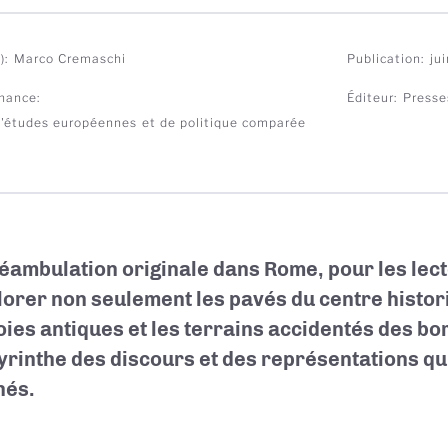
)
Marco Cremaschi
Publication
ju
nance
Éditeur
Presse
d'études européennes et de politique comparée
éambulation originale dans Rome, pour les lec
lorer non seulement les pavés du centre histori
oies antiques et les terrains accidentés des bo
byrinthe des discours et des représentations qui
hés.