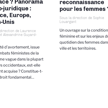
cé ? Panorama
reconnaissance
-juridique :
pour les femmes 
ce, Europe,
Sous la direction de Sophie
s-Unis
Louargant
Un ouvrage sur la conditio
 direction de Laurence
et Alexandrine Guyard-
féminine et sur les enjeux d
quotidien des femmes dans
rté d’avortement, issue
ville et les territoires.
bats féministes de la
e vague dans la plupart
s occidentaux, est-elle
t acquise ? Constitue-t-
 droit fondamental…