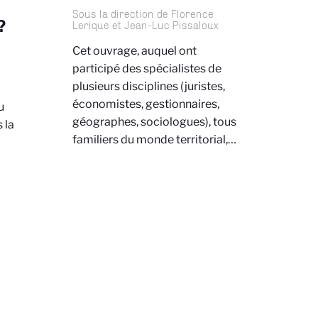
Sous la direction de Florence
?
Lerique et Jean-Luc Pissaloux
Cet ouvrage, auquel ont
participé des spécialistes de
plusieurs disciplines (juristes,
n
économistes, gestionnaires,
u
géographes, sociologues), tous
 la
familiers du monde territorial,…