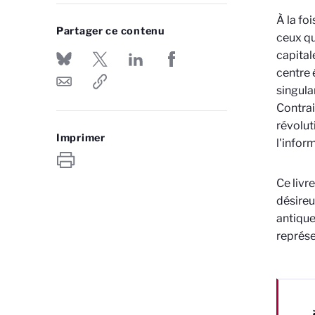
À la fo
Partager ce contenu
ceux qu
capital
centre 
singula
Contrai
révolut
Imprimer
l'inform
Ce livr
désireu
antique
représe