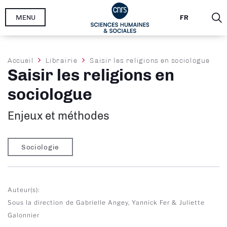
Aller
MENU
FR
au
contenu
principal
Fil
Accueil
Librairie
Saisir les religions en sociologue
Saisir les religions en
d'Ariane
sociologue
Enjeux et méthodes
Sociologie
Auteur(s)
Sous la direction de Gabrielle Angey, Yannick Fer & Juliette
Galonnier