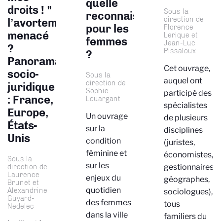
quelle
droits ! "
Sous la
reconnaissance
direction de
l’avortement
pour les
Florence
menacé
Lerique et
femmes
Jean-Luc
?
Pissaloux
?
Panorama
Cet ouvrage,
socio-
Sous la
auquel ont
direction de
juridique
Sophie
participé des
: France,
Louargant
spécialistes
Europe,
Un ouvrage
de plusieurs
États-
sur la
disciplines
Unis
condition
(juristes,
féminine et
économistes,
Sous la
sur les
direction de
gestionnaires,
Laurence
enjeux du
géographes,
Brunet et
quotidien
Alexandrine
sociologues),
Guyard-
des femmes
tous
Nedelec
dans la ville
familiers du