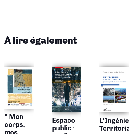
À lire également
" Mon
Espace
L'Ingénier
corps,
public :
Territorial
mes