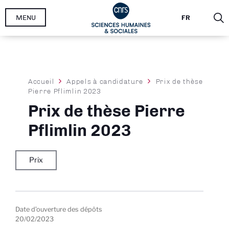
Aller
MENU
FR
au
contenu
principal
Fil
Accueil
Appels à candidature
Prix de thèse
Pierre Pflimlin 2023
d'Ariane
Prix de thèse Pierre
Pflimlin 2023
Prix
Date d’ouverture des dépôts
20/02/2023