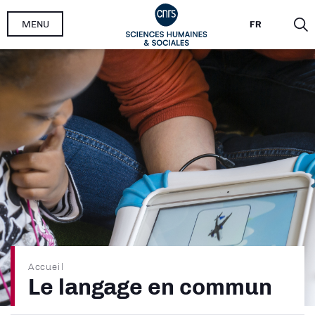
Aller
MENU
FR
au
contenu
principal
Fil
Accueil
Le langage en commun
d'Ariane